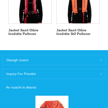
Jacket Saoil Oibre
Jacket Saoil Oibre
Inséidte Pullover
Inséidte Stíl Pullover
Glaoigh orainn
Inquiry For Pricelist
An nuacht is déanaí