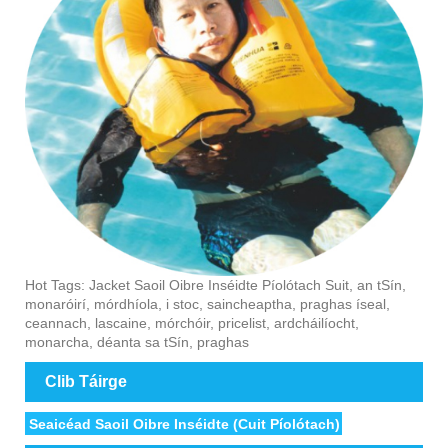
Hot Tags: Jacket Saoil Oibre Inséidte Píolótach Suit, an tSín,
monaróirí, mórdhíola, i stoc, saincheaptha, praghas íseal,
ceannach, lascaine, mórchóir, pricelist, ardcháilíocht,
monarcha, déanta sa tSín, praghas
Clib Táirge
Seaicéad Saoil Oibre Inséidte (Cuit Píolótach)