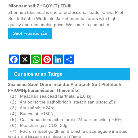
Mionsamhail:ZHGQY (T) ZD-III
Zhenhua Electrical is one of professional leader China Pilot
Suit Inflatable Work Life Jacket manufacturers with high
quality and reasonable price. Welcome to contact us.
Seol Fiosrúchán
Facebook
X
WhatsApp
Pinterest
LinkedIn
Share
Cur síos ar an Táirge
Seaicéad Saoil Oibre Inséidte Píolótach Suit Píolótach
PRÍOMHpharaiméadair Theicniúla:
（1） Meáchan seaicéad tarrthála: ≤1.0 kg;
（2） Am boilscithe uathoibríoch isteach san uisce: ≤5s;
（3） Am snámh: ≥24h;
（4） Buacacht: ≥150N;
（5） Caillteanas buacachta tar éis 24 uair an chloig: ≤5%;
（6） Meáchan gáis CO2: 33g;
（7） Fad ón mbéal go dtí an dromchla uisce agus é ina stad
tar éis dul isteach san uisce: ≥100mm;