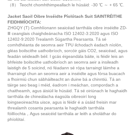
（8） Teocht chomhthimpeallach le húsáid: -30 ℃ ～ + 65 ℃.
Jacket Saoil Oibre Inséidte Píolótach Suit SAINTRÉITHE
FEIDHMÍOCHTA:
ZHGQY (T) Comhlíonann seaicéad tarrthála oibre inséidte ZD-
Ⅲ ceanglais chaighdeánacha ISO 12402-3:2020 agus ISO
12402-9:2020 Trealamh Súgartha Pearsanta. Tá sé
comhdhéanta de seomra aeir TPU ilchodach éadach níolón,
gléas boilscithe uathoibríoch, sorcóir gáis CO2, seaicéad, agus
feadán séideadh béil. I gcás éigeandála báite, is féidir leis an
bhfeiste boilscithe uathoibríoch an seomra aeir a insileadh
laistigh de 5 soicind, nó féadann sé rópa tarraingt láimhe a
tharraingt chun an seomra aeir a inséidte agus fórsa buacach
a fhoirmiú chun sábháilteacht an duine bá a chinntiú. Tá an
táirge seo beag i méid, éadrom i meáchan, compordach a
chaitheamh, agus áisiúil le húsáid. Tá sé oiriúnach le haghaidh
tarrthála de chineálacha éagsúla oibreoirí long
loingseoireachta uisce, agus is féidir é a úsáid freisin mar
threalamh cosanta pearsanta le haghaidh tarrthála
fóillíochta，Agus seaicéid tarrthála ar leith a sholáthar do
phíolótaí.