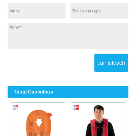
cuir isteach
Táirgí Gaolmhara