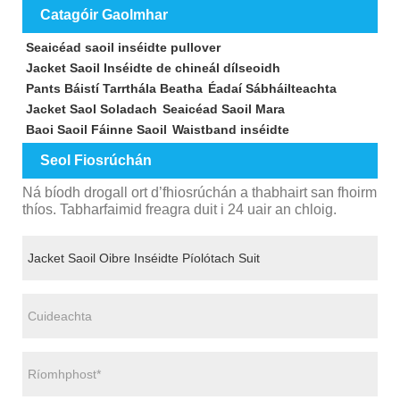
Catagóir Gaolmhar
Seaicéad saoil inséidte pullover
Jacket Saoil Inséidte de chineál dílseoidh
Pants Báistí Tarrthála Beatha
Éadaí Sábháilteachta
Jacket Saol Soladach
Seaicéad Saoil Mara
Baoi Saoil Fáinne Saoil
Waistband inséidte
Seol Fiosrúchán
Ná bíodh drogall ort d’fhiosrúchán a thabhairt san fhoirm
thíos. Tabharfaimid freagra duit i 24 uair an chloig.