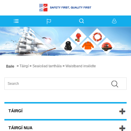
>
Táirgí
>
Seaicéad tarrthála
>
Waistband inséidte
Baile
TÁIRGÍ
TÁIRGÍ NUA