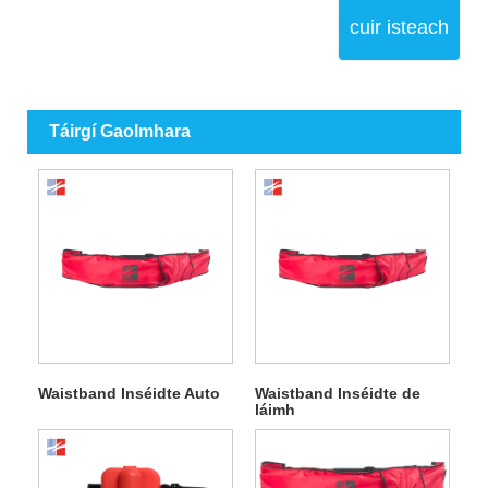
cuir isteach
Táirgí Gaolmhara
Waistband Inséidte Auto
Waistband Inséidte de
láimh