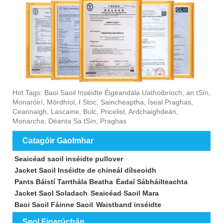
Hot Tags: Baoi Saoil Inséidte Éigeandála Uathoibríoch, an tSín,
Monaróirí, Mórdhíol, I Stoc, Saincheaptha, Íseal Praghas,
Ceannaigh, Lascaine, Bulc, Pricelist, Ardchaighdeán,
Monarcha, Déanta Sa tSín, Praghas
Catagóir Gaolmhar
Seaicéad saoil inséidte pullover
Jacket Saoil Inséidte de chineál dílseoidh
Pants Báistí Tarrthála Beatha
Éadaí Sábháilteachta
Jacket Saol Soladach
Seaicéad Saoil Mara
Baoi Saoil Fáinne Saoil
Waistband inséidte
Seol Fiosrúchán