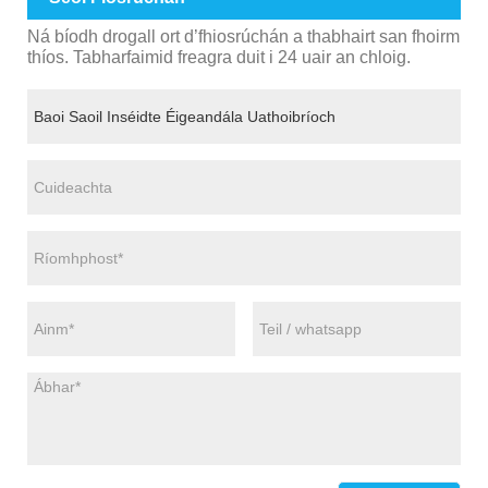
Ná bíodh drogall ort d’fhiosrúchán a thabhairt san fhoirm
thíos. Tabharfaimid freagra duit i 24 uair an chloig.