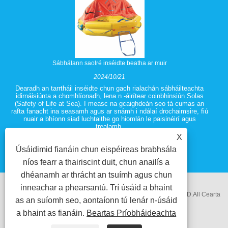
Sábhálann saolré inséidte beatha ar muir
2024/10/21
Dearadh an tarrtháil inséidte chun gach rialachán sábháilteachta
idirnáisiúnta a chomhlíonadh, lena n -áirítear coinbhinsiún Solas
(Safety of Life at Sea). I measc na gcaighdeán seo tá cumas an
rafta fanacht ina seasamh agus ar snámh i ndálaí drochaimsire, fiú
nuair a bhíonn siad luchtaithe go hiomlán le paisinéirí agus
trealamh.
X
Úsáidimid fianáin chun eispéireas brabhsála
níos fearr a thairiscint duit, chun anailís a
dhéanamh ar thrácht an tsuímh agus chun
inneachar a phearsantú. Trí úsáid a bhaint
Cóipcheart @ 2018 Ningbo Zhenhua Trealamh Leictreach Co.LTD.All Cearta
as an suíomh seo, aontaíonn tú lenár n-úsáid
a bhaint as fianáin.
Beartas Príobháideachta
ar cosaint.