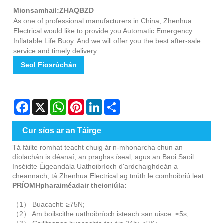
Mionsamhail:ZHAQBZD
As one of professional manufacturers in China, Zhenhua
Electrical would like to provide you Automatic Emergency
Inflatable Life Buoy. And we will offer you the best after-sale
service and timely delivery.
Seol Fiosrúchán
Facebook
X
WhatsApp
Pinterest
LinkedIn
Share
Cur síos ar an Táirge
Tá fáilte romhat teacht chuig ár n-mhonarcha chun an
díolachán is déanaí, an praghas íseal, agus an Baoi Saoil
Inséidte Éigeandála Uathoibríoch d'ardchaighdeán a
cheannach, tá Zhenhua Electrical ag tnúth le comhoibriú leat.
PRÍOMHpharaiméadair theicniúla:
（1） Buacacht: ≥75N;
（2） Am boilscithe uathoibríoch isteach san uisce: ≤5s;
（3） Caillteanas buacachta tar éis 24h: ≤5%;