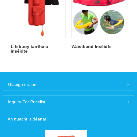
Lifebuoy tarrthála
Waistband Inséidte
inséidte
Glaoigh orainn
Inquiry For Pricelist
An nuacht is déanaí