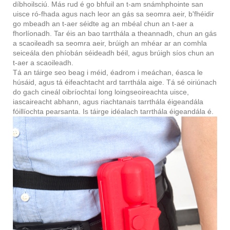
díbhoilsciú. Más rud é go bhfuil an t-am snámhphointe san
uisce ró-fhada agus nach leor an gás sa seomra aeir, b'fhéidir
go mbeadh an t-aer séidte ag an mbéal chun an t-aer a
fhorlíonadh. Tar éis an bao tarrthála a theannadh, chun an gás
a scaoileadh sa seomra aeir, brúigh an mhéar ar an comhla
seiceála den phíobán séideadh béil, agus brúigh síos chun an
t-aer a scaoileadh.
Tá an táirge seo beag i méid, éadrom i meáchan, éasca le
húsáid, agus tá éifeachtacht ard tarrthála aige. Tá sé oiriúnach
do gach cineál oibríochtaí long loingseoireachta uisce,
iascaireacht abhann, agus riachtanais tarrthála éigeandála
fóillíochta pearsanta. Is táirge idéalach tarrthála éigeandála é.