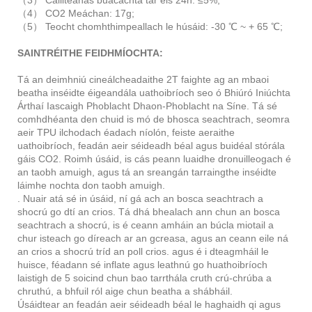
（4） CO2 Meáchan: 17g;
（5） Teocht chomhthimpeallach le húsáid: -30 ℃ ~ + 65 ℃;
SAINTRÉITHE FEIDHMÍOCHTA:
Tá an deimhniú cineálcheadaithe 2T faighte ag an mbaoi
beatha inséidte éigeandála uathoibríoch seo ó Bhiúró Iniúchta
Árthaí Iascaigh Phoblacht Dhaon-Phoblacht na Síne. Tá sé
comhdhéanta den chuid is mó de bhosca seachtrach, seomra
aeir TPU ilchodach éadach níolón, feiste aeraithe
uathoibríoch, feadán aeir séideadh béal agus buidéal stórála
gáis CO2. Roimh úsáid, is cás peann luaidhe dronuilleogach é
an taobh amuigh, agus tá an sreangán tarraingthe inséidte
láimhe nochta don taobh amuigh.
. Nuair atá sé in úsáid, ní gá ach an bosca seachtrach a
shocrú go dtí an crios. Tá dhá bhealach ann chun an bosca
seachtrach a shocrú, is é ceann amháin an búcla miotail a
chur isteach go díreach ar an gcreasa, agus an ceann eile ná
an crios a shocrú tríd an poll crios. agus é i dteagmháil le
huisce, féadann sé inflate agus leathnú go huathoibríoch
laistigh de 5 soicind chun bao tarrthála cruth crú-chrúba a
chruthú, a bhfuil ról aige chun beatha a shábháil.
Úsáidtear an feadán aeir séideadh béal le haghaidh qi agus