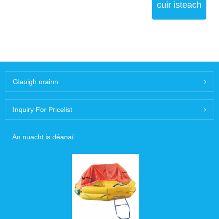
cuir isteach
Glaoigh orainn
Inquiry For Pricelist
An nuacht is déanaí