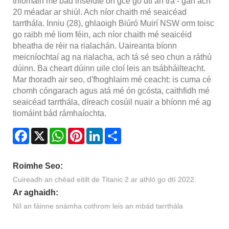
thiomáin mé bád inséidte ón gcé go dtí an trá - gan ach
20 méadar ar shiúl. Ach níor chaith mé seaicéad
tarrthála. Inniu (28), ghlaoigh Biúró Muirí NSW orm toisc
go raibh mé liom féin, ach níor chaith mé seaicéid
bheatha de réir na rialachán. Uaireanta bíonn
meicníochtaí ag na rialacha, ach tá sé seo chun a ráthú
dúinn. Ba cheart dúinn uile cloí leis an tsábháilteacht.
Mar thoradh air seo, d'fhoghlaim mé ceacht: is cuma cé
chomh cóngarach agus atá mé ón gcósta, caithfidh mé
seaicéad tarrthála, díreach cosúil nuair a bhíonn mé ag
tiomáint bád rámhaíochta.
Facebook
X
WhatsApp
Pinterest
LinkedIn
Share
Roimhe Seo:
Cuireadh an chéad eitilt de Titanic 2 ar athló go dtí 2022.
Ar aghaidh:
Níl an fáinne snámha cothrom leis an mbád tarrthála