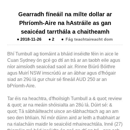
Gearradh fíneáil na mílte dollar ar
Phríomh-Aire na hAstráile as gan
seaicéad tarrthála a chaitheamh
●
2018-11-26
●
2
●
Fág teachtaireacht dom
Bhí Turnbull ag tiomáint a bháid inséidte féin in aice le
Cuan Sydney ón gcé go dtí an trá ar an taobh eile agus
níor aimsíodh seaicéad saoil air. Rinne Biúró Bóithre
agus Muirí NSW imscrúdú ar an ábhar agus d'fhógair
siad an 29ú lá gur chuir sé fíneáil AUD 250 ar an
bPríomh-Aire.
Tar éis na heachtra, d'fhoilsigh Turnbull a & quot; review
& quot; ar na meáin shóisialta an 28ú lá. Dúirt sé: &
quot; Tá sábháilteacht uisce an-tábhachtach ag an am
seo den bhliain. Ní mór dúinn aird ar leith a thabhairt ar
na rialacháin maidir le seaicéid mhaireachtála. Inné (27)