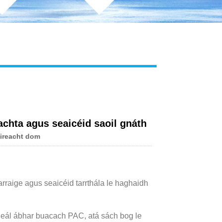
eachta agus seaicéid saoil gnáth
ireacht dom
carraige agus seaicéid tarrthála le haghaidh
ineál ábhar buacach PAC, atá sách bog le