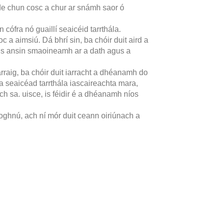
 chun cosc ​​a chur ar snámh saor ó
 cófra nó guaillí seaicéid tarrthála.
 a aimsiú. Dá bhrí sin, ba chóir duit aird a
agus ansin smaoineamh ar a dath agus a
rraig, ba chóir duit iarracht a dhéanamh do
sa seaicéad tarrthála iascaireachta mara,
ch sa. uisce, is féidir é a dhéanamh níos
roghnú, ach ní mór duit ceann oiriúnach a