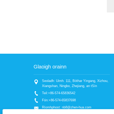
Glaoigh orainn
Seoladh: Uimh. 111, Bóthar Yingang, Xizhou,
Ról Solid Li
2022/05/17
Xiangshan, Ningbo, Zhejiang, an tSín
Anois go bhf
Teil:
+86-574-65836542
geilleagar fo
gach cineál i
Fón:
+86-574-65837698
I gcás paisin
áfach, níl a
Ríomhphost:
nb8@zhen-hua.com
acu ar an eo
bunúsach fao