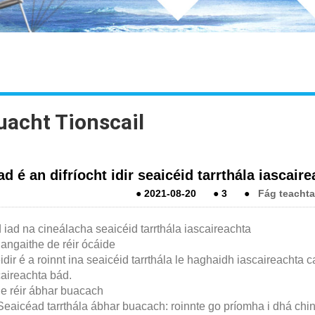
uacht Tionscail
ad é an difríocht idir seaicéid tarrthála iascair
●
2021-08-20
●
3
●
Fág teachta
 iad na cineálacha seaicéid tarrthála iascaireachta
angaithe de réir ócáide
éidir é a roinnt ina seaicéid tarrthála le haghaidh iascaireachta 
caireachta bád.
De réir ábhar buacach
 Seaicéad tarrthála ábhar buacach: roinnte go príomha i dhá ch