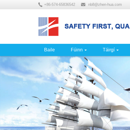
+86-574-65836542
nb8@zhen-hua.com
Baile
Fúinn
Táirgí