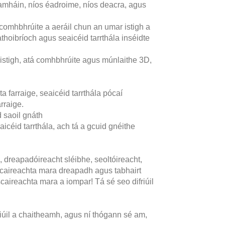
amháin, níos éadroime, níos deacra, agus
comhbhrúite a aeráil chun an umar istigh a
 uathoibríoch agus seaicéid tarrthála inséidte
istigh, atá comhbhrúite agus múnlaithe 3D,
ta farraige, seaicéid tarrthála pócaí
rraige.
d saoil gnáth
icéid tarrthála, ach tá a gcuid gnéithe
e, dreapadóireacht sléibhe, seoltóireacht,
scaireachta mara dreapadh agus tabhairt
scaireachta mara a iompar! Tá sé seo difriúil
siúil a chaitheamh, agus ní thógann sé am,