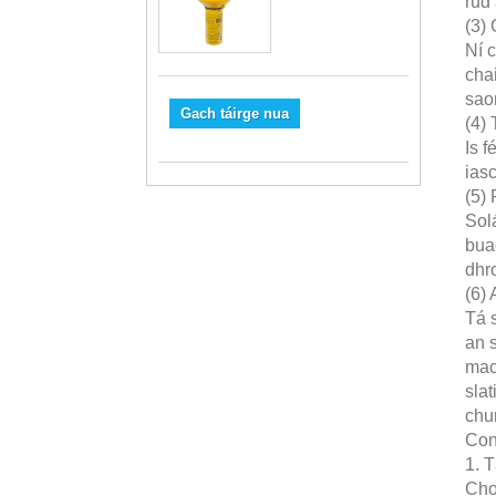
rud 
(3) 
Ní c
cha
saor
Gach táirge nua
(4)
Is f
iasc
(5)
Sol
bua
dhr
(6) 
Tá 
an s
mac
slat
chu
Con
1. T
Chom