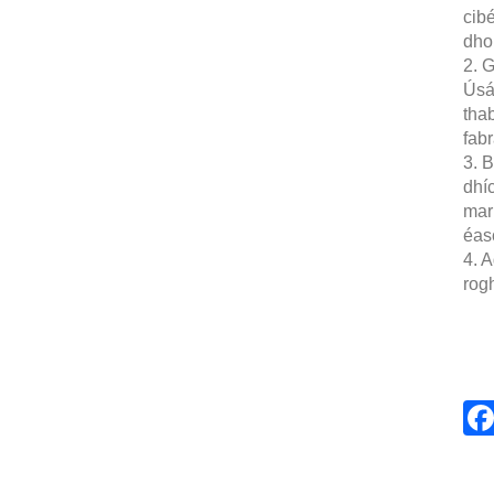
cib
dhom
2. G
Úsái
tha
fabr
3. B
dhíc
mar 
éasc
4. A
rog