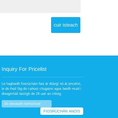
cuir isteach
Inquiry For Pricelist
Le haghaidh fiosrúcháin faoi ár dtáirgí nó ár pricelist,
Na buntáistí a bhaineann le
Rafta Tarrthála Inséidte: Mír
le do thoil fág do r-phost chugainn agus beidh muid i
Jacket Saoil Inséidte
a Chaithfidh gach Maraí
dteagmháil laistigh de 24 uair an chloig.
2024/02/01
2023/11/21
Tá níos mó tóir ag baint le
Is mír sábháilteachta
seaicéid tarrthála inséidte
riachtanach é an rafta
mar gheall ar a gcuid
Inséidte Life ba chóir go
buntáistí compord, éasca
mbeadh gach maraí ar
le húsáid agus
bord. Tógtar an rafta