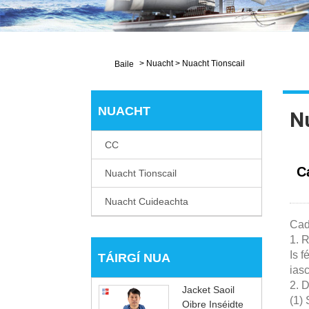
>
Nuacht
>
Nuacht Tionscail
Baile
NUACHT
N
CC
C
Nuacht Tionscail
Nuacht Cuideachta
Cad
1. R
Is f
TÁIRGÍ NUA
ias
2. 
Jacket Saoil
(1)
Oibre Inséidte