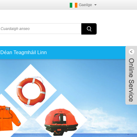
Gaeilge
Déan Teagmháil Linn