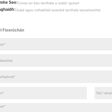
mhe Seo:
Conas an bao tarrthála a úsáid i gceart
aghaidh:
Úsáid agus cothabháil seaicéid tarrthála iascaireachta
l Fiosrúchán