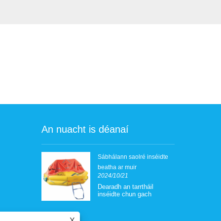
An nuacht is déanaí
febuoy
Sábhálann saolré inséidte
beatha ar muir
2024/10/21
uil an
rbartha, tá
Dearadh an tarrtháil
ompair ar fáil.
inséidte chun gach
éirí ar longa,
rialachán sábháilteachta
n chuid is mó
idirnáisiúnta a
las go
chomhlíonadh, lena n
X
i ról an