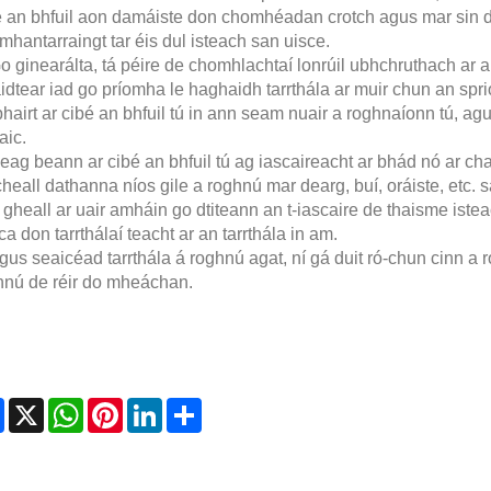
é an bhfuil aon damáiste don chomhéadan crotch agus mar sin de
hantarraingt tar éis dul isteach san uisce.
o ginearálta, tá péire de chomhlachtaí lonrúil ubhchruthach ar an
dtear iad go príomha le haghaidh tarrthála ar muir chun an sprioc
bhairt ar cibé an bhfuil tú in ann seam nuair a roghnaíonn tú, 
aic.
eag beann ar cibé an bhfuil tú ag iascaireacht ar bhád nó ar cha
heall dathanna níos gile a roghnú mar dearg, buí, oráiste, etc. 
gheall ar uair amháin go dtiteann an t-iascaire de thaisme istea
a don tarrthálaí teacht ar an tarrthála in am.
gus seaicéad tarrthála á roghnú agat, ní gá duit ró-chun cinn a 
hnú de réir do mheáchan.
Facebook
X
WhatsApp
Pinterest
LinkedIn
Share