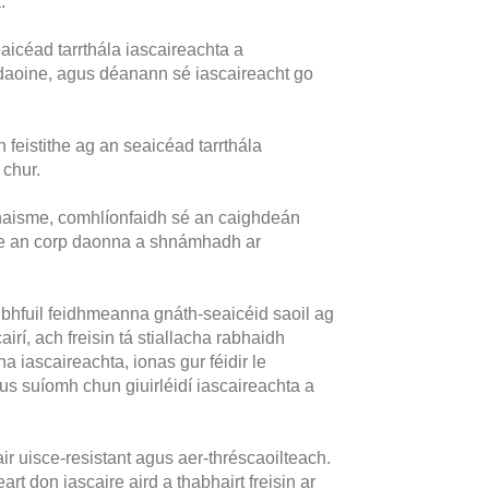
.
aicéad tarrthála iascaireachta a
 daoine, agus déanann sé iascaireacht go
h feistithe ag an seaicéad tarrthála
 chur.
 thaisme, comhlíonfaidh sé an caighdeán
aige an corp daonna a shnámhadh ar
bhfuil feidhmeanna gnáth-seaicéid saoil ag
irí, ach freisin tá stiallacha rabhaidh
iascaireachta, ionas gur féidir le
gus suíomh chun giuirléidí iascaireachta a
r uisce-resistant agus aer-thréscaoilteach.
t don iascaire aird a thabhairt freisin ar