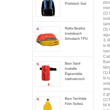
pin
Píolótach Suit
nío
(2) 
insi
lám
Rafta Beatha
(3)
Inséideach
agus
Ilchodach TPU
3. 
Is f
iasc
Cad 
Bain
Baoi Saoil
táir
Inséidte
(1)
Éigeandála
Is r
Uathoibríoch
sná
amac
ó gh
Baoi Tarrthála
(2)
Féin-Soilsiú
Ní t