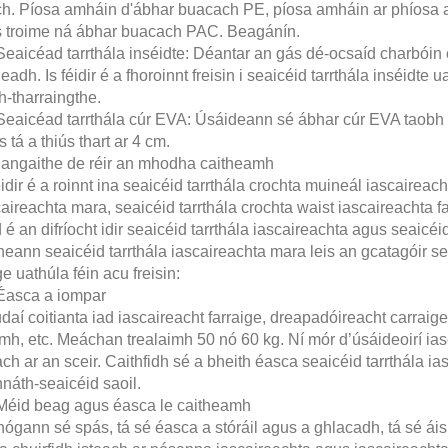
ch. Píosa amháin d'ábhar buacach PE, píosa amháin ar phíosa 
s troime ná ábhar buacach PAC. Beagánín.
Seaicéad tarrthála inséidte: Déantar an gás dé-ocsaíd charbóin 
leadh. Is féidir é a fhoroinnt freisin i seaicéid tarrthála inséidte
h-tharraingthe.
 Seaicéad tarrthála cúr EVA: Úsáideann sé ábhar cúr EVA taobh 
 tá a thiús thart ar 4 cm.
Rangaithe de réir an mhodha caitheamh
éidir é a roinnt ina seaicéid tarrthála crochta muineál iascaireach
aireachta mara, seaicéid tarrthála crochta waist iascaireachta fa
é an difríocht idir seaicéid tarrthála iascaireachta agus seaicéi
eann seaicéid tarrthála iascaireachta mara leis an gcatagóir sea
ge uathúla féin acu freisin:
 Éasca a iompar
udaí coitianta iad iascaireacht farraige, dreapadóireacht carraig
mh, etc. Meáchan trealaimh 50 nó 60 kg. Ní mór d’úsáideoirí ia
h ar an sceir. Caithfidh sé a bheith éasca seaicéid tarrthála ia
náth-seaicéid saoil.
 Méid beag agus éasca le caitheamh
hógann sé spás, tá sé éasca a stóráil agus a ghlacadh, tá sé ái