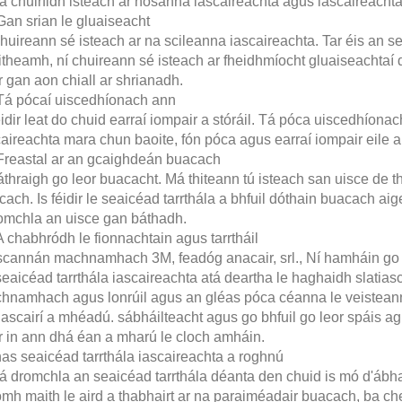
a chuirfidh isteach ar nósanna iascaireachta agus iascaireachta
Gan srian le gluaiseacht
huireann sé isteach ar na scileanna iascaireachta. Tar éis an se
itheamh, ní chuireann sé isteach ar fheidhmíocht gluaiseachtaí
 gan aon chiall ar shrianadh.
 Tá pócaí uiscedhíonach ann
éidir leat do chuid earraí iompair a stóráil. Tá póca uiscedhíonac
aireachta mara chun baoite, fón póca agus earraí iompair eile a
 Freastal ar an gcaighdeán buacach
áthraigh go leor buacacht. Má thiteann tú isteach san uisce de
cach. Is féidir le seaicéad tarrthála a bhfuil dóthain buacach 
omchla an uisce gan báthadh.
A chabhródh le fionnachtain agus tarrtháil
scannán machnamhach 3M, feadóg anacair, srl., Ní hamháin go 
eaicéad tarrthála iascaireachta atá deartha le haghaidh slatiasca
hnamhach agus lonrúil agus an gléas póca céanna le veisteanna 
iascairí a mhéadú. sábháilteacht agus go bhfuil go leor spáis a
r in ann dhá éan a mharú le cloch amháin.
as seaicéad tarrthála iascaireachta a roghnú
á dromchla an seaicéad tarrthála déanta den chuid is mó d'ábhai
h maith le aird a thabhairt ar na paraiméadair buacach, ba chear