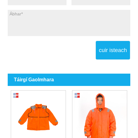
cuir isteach
Táirgí Gaolmhara