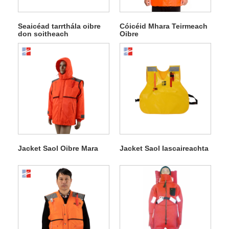
Seaicéad tarrthála oibre
Cóicéid Mhara Teirmeach
don soitheach
Oibre
iascaireachta
Jacket Saol Oibre Mara
Jacket Saol Iascaireachta