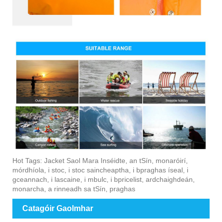
Hot Tags: Jacket Saol Mara Inséidte, an tSín, monaróirí,
mórdhíola, i stoc, i stoc saincheaptha, i bpraghas íseal, i
gceannach, i lascaine, i mbulc, i bpricelist, ardchaighdeán,
monarcha, a rinneadh sa tSín, praghas
Catagóir Gaolmhar