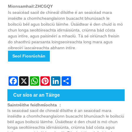
Mionsamhail:ZHCGQY
Is seaicéad saoil de chineál dílsithe é an seaicéad mara
inséidte a chomhcheanglaíonn buacacht bhunúsach le
boilsciú béil agus boilsciú láimhe. Úsáidtear é den chuid is mó
chun longa seoltóireachta idirnáisiúnta, criúnna bád cósta
agus intíre, agus paisinéirí a mhaolú. Tá sé oiriúnach freisin
do shaothrú pearsanta loingseoireachta long mara agus
oibreoirí iascaireachta abhann intíre.
Seol Fiosrúchán
Facebook
X
WhatsApp
Pinterest
LinkedIn
Share
Cur síos ar an Táirge
Saintréithe feidhmíochta ：
Is seaicéad saoil de chineál dílsithe é an seaicéad mara
inséidte a chomhcheanglaíonn buacacht bhunúsach le boilsciú
béil agus boilsciú láimhe. Úsáidtear é den chuid is mó chun
longa seoltóireachta idirnáisiúnta, criúnna bád cósta agus