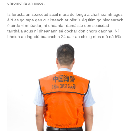
dhromchla an uisce.
Is furasta an seaicéad saoil mara do longa a chaitheamh agus
éirí as go tapa gan cur isteach ar oibriú. Ag titim go hingearach
ó airde 6 mhéadar, ní dhéantar damáiste don seaicéad
tarrthála agus ní dhéanann sé dochar don chorp daonna. Ní
bheidh an laghdú buacachta 24 uair an chloig níos mó ná 5%.