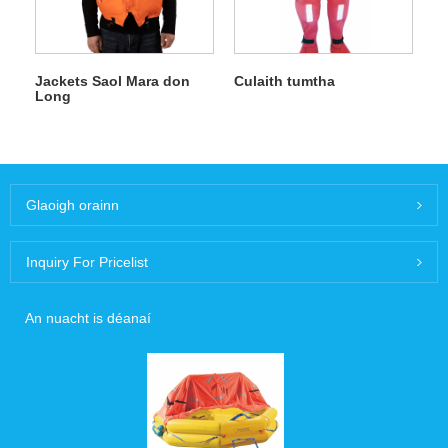
Jackets Saol Mara don
Culaith tumtha
Long
Glaoigh orainn
Inquiry For Pricelist
An nuacht is déanaí