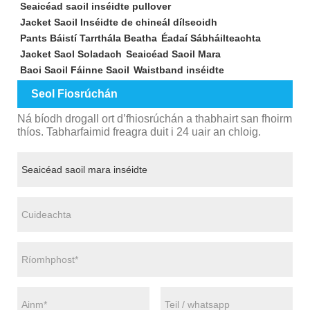
Seaicéad saoil inséidte pullover
Jacket Saoil Inséidte de chineál dílseoidh
Pants Báistí Tarrthála Beatha
Éadaí Sábháilteachta
Jacket Saol Soladach
Seaicéad Saoil Mara
Baoi Saoil Fáinne Saoil
Waistband inséidte
Seol Fiosrúchán
Ná bíodh drogall ort d’fhiosrúchán a thabhairt san fhoirm
thíos. Tabharfaimid freagra duit i 24 uair an chloig.