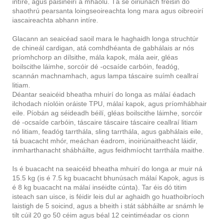
intíre, agus paisinéirí a mhaolú. Tá sé oiriúnach freisin do
shaothrú pearsanta loingseoireachta long mara agus oibreoirí
iascaireachta abhann intíre.
Glacann an seaicéad saoil mara le haghaidh longa struchtúr
de chineál cardigan, atá comhdhéanta de gabhálais ar nós
príomhchorp an dílsithe, mála kapok, mála aeir, gléas
boilscithe láimhe, sorcóir dé -ocsaíde carbóin, feadóg,
scannán machnamhach, agus lampa táscaire suímh ceallraí
litiam.
Déantar seaicéid bheatha mhuirí do longa as málaí éadach
ilchodach níolóin oráiste TPU, málaí kapok, agus príomhábhair
eile. Píobán ag séideadh béilí, gléas boilscithe láimhe, sorcóir
dé -ocsaíde carbóin, táscaire táscaire táscaire ceallraí litiam
nó litiam, feadóg tarrthála, sling tarrthála, agus gabhálais eile,
tá buacacht mhór, meáchan éadrom, inoiriúnaitheacht láidir,
inmharthanacht shábháilte, agus feidhmíocht tarrthála maithe.
Is é buacacht na seaicéid bheatha mhuirí do longa ar muir ná
15.5 kg (is é 7.5 kg buacacht bhunúsach málaí Kapok, agus is
é 8 kg buacacht na málaí inséidte cúnta). Tar éis dó titim
isteach san uisce, is féidir leis dul ar aghaidh go huathoibríoch
laistigh de 5 soicind, agus a bheith i stát sábháilte ar snámh le
tilt cúil 20 go 50 céim agus béal 12 ceintiméadar os cionn